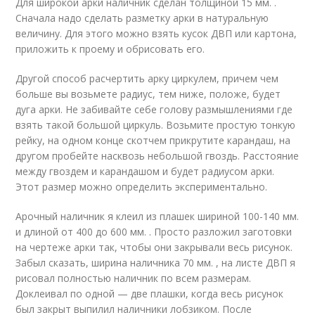
Для широкой арки наличник сделан толщиной 15 мм. .
Сначала надо сделать разметку арки в натуральную
величину. Для этого можно взять кусок ДВП или картона,
приложить к проему и обрисовать его.
Другой способ расчертить арку циркулем, причем чем
больше вы возьмете радиус, тем ниже, положе, будет
дуга арки. Не забивайте себе голову размышлениями где
взять такой большой циркуль. Возьмите простую тонкую
рейку, на одном конце скотчем прикрутите карандаш, на
другом пробейте насквозь небольшой гвоздь. Расстояние
между гвоздем и карандашом и будет радиусом арки.
Этот размер можно определить экспериментально.
Арочный наличник я клеил из плашек шириной 100-140 мм.
и длиной от 400 до 600 мм. . Просто разложил заготовки
на чертеже арки так, чтобы они закрывали весь рисунок.
Забыл сказать, ширина наличника 70 мм. , на листе ДВП я
рисовал полностью наличник по всем размерам.
Доклеивал по одной — две плашки, когда весь рисунок
был закрыт выпилил наличники лобзиком. После