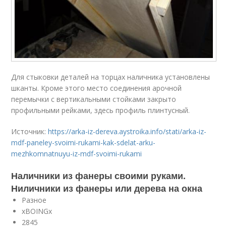
Для стыковки деталей на торцах наличника установлены
шканты. Кроме этого место соединения арочной
перемычки с вертикальными стойками закрыто
профильными рейками, здесь профиль плинтусный.
Источник:
https://arka-iz-dereva.aystroika.info/stati/arka-iz-
mdf-paneley-svoimi-rukami-kak-sdelat-arku-
mezhkomnatnuyu-iz-mdf-svoimi-rukami
Наличники из фанеры своими руками.
Ниличники из фанеры или дерева на окна
Разное
xBOINGx
2845