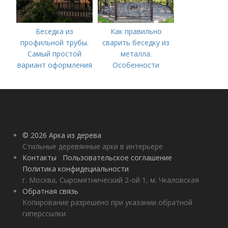
Беседка из
Как правильно
профильной трубы.
сварить беседку из
Самый простой
металла.
вариант оформления
Особенности
© 2026 Арка из дерева
Стильные деревянные арки в интерьере
Контакты
Пользовательское соглашение
Политика конфидециальности
г. Москва, Сыромятнический 2-ой 1, м. Чкаловская
Обратная связь
Копирование разрешено при указании обратной
гиперссылки.