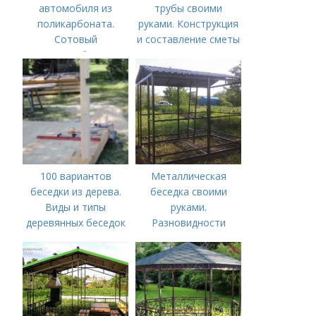
автомобиля из
трубы своими
поликарбоната.
руками. Конструкция
Сотовый
и составление сметы
поликарбонат
100 вариантов
Металлическая
беседки из дерева.
беседка своими
Виды и типы
руками.
деревянных беседок
Разновидности
металлических
беседок и их
преимущества