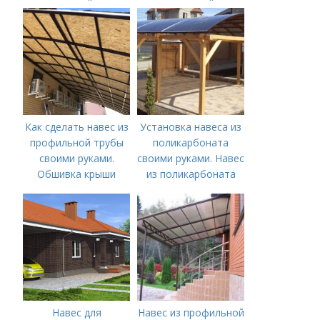
примыкающий к дому:
выездной
материалы, сборка и
регистрации 2021
его монтаж
года с фото
Как сделать навес из
Установка навеса из
профильной трубы
поликарбоната
своими руками.
своими руками. Навес
Обшивка крыши
из поликарбоната
своими руками:
варианты
конструкций и их
строительство
Навес для
Навес из профильной