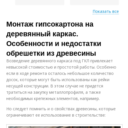
Показать все
Монтаж гипсокартона на
Каркас из деревянных
Каркас под
реек
гипсокартон
деревянный каркас.
Особенности и недостатки
обрешетки из древесины
Перегородки из
Деревянная основа
гипсокартона
Возведение деревянного каркаса под ГКЛ привлекает
невысокой стоимостью и простотой работы. Особенно
если в ходе ремонта осталось небольшое количество
досок, которые могут быть использованы как рейки
несущей конструкции. В этом случае не придется
Потолок без каркаса
Деревянный потолок
тратиться на закупку металлопрофиля, а также
необходимых крепежных элементов, например.
Но следует помнить и о свойствах древесины, которые
Обрешетка под
ограничивают ее использование в строительстве:
гипсокартон