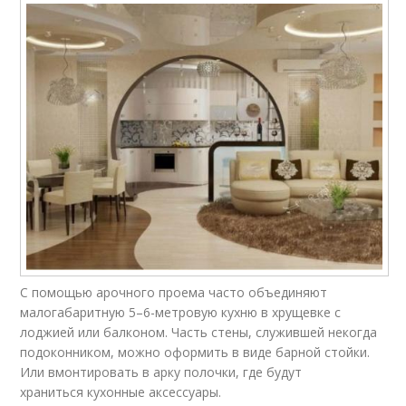
С помощью арочного проема часто объединяют
малогабаритную 5–6-метровую кухню в хрущевке с
лоджией или балконом. Часть стены, служившей некогда
подоконником, можно оформить в виде барной стойки.
Или вмонтировать в арку полочки, где будут
храниться кухонные аксессуары.