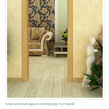
Арки вместо дверей
Сегментные арки
Арки для низких
потолков
Классическая арка в интерьере гостиной