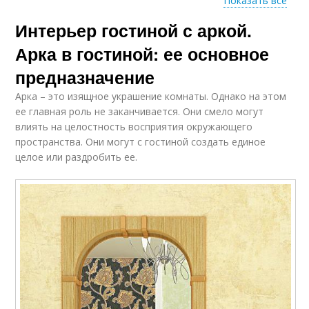
Показать все
Интерьер гостиной с аркой.
Гипсокартонные арки
Арки в зале
Арка в гостиной: ее основное
предназначение
Арка – это изящное украшение комнаты. Однако на этом
Арка в зал
Зона в зале
ее главная роль не заканчивается. Они смело могут
влиять на целостность восприятия окружающего
пространства. Они могут с гостиной создать единое
целое или раздробить ее.
Арки из гипсокартона
Зал с арками
Каркас для арки
Межкомнатные арки