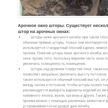
Арочное окно шторы. Существует неско
штор на арочных окнах:
Шторы ниже арочного изгиба: при таком спос
обычные прямые шторы, только они монтируются н
используется стандартный плоский карниз, немн
проема. Повесив шторы ниже арочного изгиба, м
окна. Кроме того, поскольку верхняя часть окна 
увеличить освещенность помещения.
Шторы над уровнем отверстия окна: такая кон
позволяет визуально увеличить высоту потолков.
также используется обычный плоский выступ, он 
между окном и потолком. Чтобы шторы полностью
рекомендуется выбирать варианты изделий из ле
набивного хлопка, вуали, органзы и других. Такж
проема можно с помощью различных захватов и д
устанавливаются на уровне дуги изгиба.