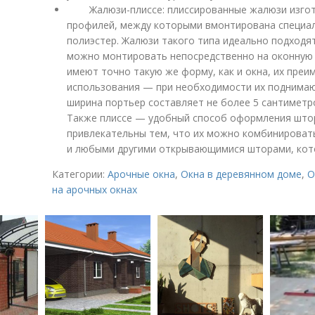
Жалюзи-плиссе: плиссированные жалюзи изгота
профилей, между которыми вмонтирована специаль
полиэстер. Жалюзи такого типа идеально подходят
можно монтировать непосредственно на оконную 
имеют точно такую же форму, как и окна, их пре
использования — при необходимости их поднимаю
ширина портьер составляет не более 5 сантиметро
Также плиссе — удобный способ оформления штор 
привлекательны тем, что их можно комбинироват
и любыми другими открывающимися шторами, кото
Категории:
Арочные окна
,
Окна в деревянном доме
,
О
на арочных окнах