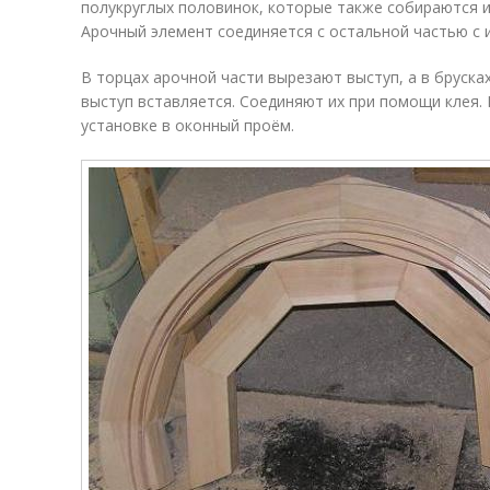
полукруглых половинок, которые также собираются 
Арочный элемент соединяется с остальной частью с 
В торцах арочной части вырезают выступ, а в брусках
выступ вставляется. Соединяют их при помощи клея.
установке в оконный проём.