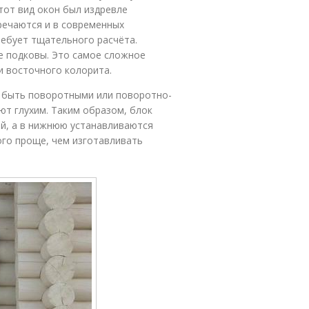
тот вид окон был издревле
речаются и в современных
ребует тщательного расчёта.
е подковы. Это самое сложное
и восточного колорита.
 быть поворотными или поворотно-
ют глухим. Таким образом, блок
хой, а в нижнюю устанавливаются
ого проще, чем изготавливать