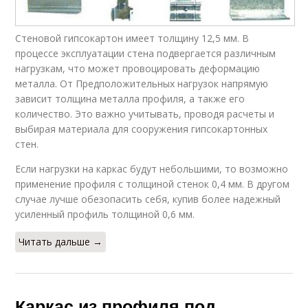
Инструменты для
Профили под
металлического
гипсокартон
каркаса
Стеновой гипсокартон имеет толщину 12,5 мм. В
процессе эксплуатации стена подвергается различным
нагрузкам, что может провоцировать деформацию
металла. От Предположительных нагрузок напрямую
Каркас по
Каркас из
зависит толщина металла профиля, а также его
гипсокартон
металлопрофиля
количество. Это важно учитывать, проводя расчеты и
выбирая материала для сооружения гипсокартонных
стен.
Каркасы под
Если нагрузки на каркас будут небольшими, то возможно
Скользящий каркас
гипсокартон
применение профиля с толщиной стенок 0,4 мм. В другом
случае лучше обезопасить себя, купив более надежный
усиленный профиль толщиной 0,6 мм.
Читать дальше →
Угол в каркасе
Каркас из профиля под