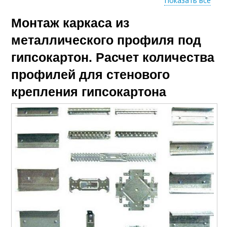
Показать все
Монтаж каркаса из
Каркас для
Профиль к стене
гипсокартона
металлического профиля под
гипсокартон. Расчет количества
профилей для стенового
Каркас под
Металлический
гипсокартон
каркас
крепления гипсокартона
Каркас для потолка
Ячеистый каркас
Профиль для
Каркас для
гипсокартона
выравнивания