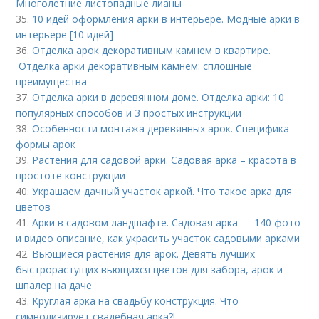
Многолетние листопадные лианы
35.
10 идей оформления арки в интерьере. Модные арки в
интерьере [10 идей]
36.
Отделка арок декоративным камнем в квартире.
Отделка арки декоративным камнем: сплошные
преимущества
37.
Отделка арки в деревянном доме. Отделка арки: 10
популярных способов и 3 простых инструкции
38.
Особенности монтажа деревянных арок. Специфика
формы арок
39.
Растения для садовой арки. Садовая арка – красота в
простоте конструкции
40.
Украшаем дачный участок аркой. Что такое арка для
цветов
41.
Арки в садовом ландшафте. Садовая арка — 140 фото
и видео описание, как украсить участок садовыми арками
42.
Вьющиеся растения для арок. Девять лучших
быстрорастущих вьющихся цветов для забора, арок и
шпалер на даче
43.
Круглая арка на свадьбу конструкция. Что
символизирует свадебная арка?!