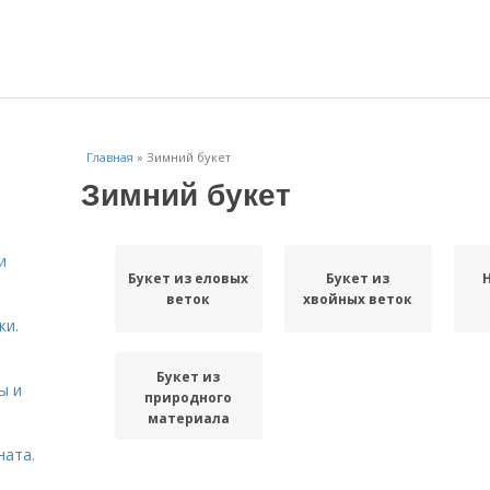
Главная
»
Зимний букет
Зимний букет
.
и
Букет из еловых
Букет из
веток
хвойных веток
ки.
Букет из
ы и
природного
материала
ната.