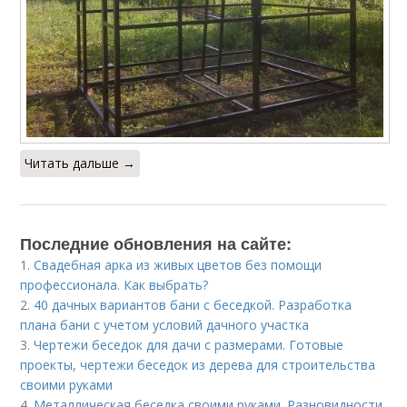
Читать дальше →
Последние обновления на сайте:
1.
Свадебная арка из живых цветов без помощи
профессионала. Как выбрать?
2.
40 дачных вариантов бани с беседкой. Разработка
плана бани с учетом условий дачного участка
3.
Чертежи беседок для дачи с размерами. Готовые
проекты, чертежи беседок из дерева для строительства
своими руками
4.
Металлическая беседка своими руками. Разновидности