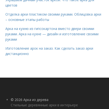
цветов
Отделка арки пластиком своими руками. Облицовка арки
– основные этапы работы
Арка на кухню из гипсокартона вместо двери своими
руками. Арка на кухне — дизайн и изготовление своими
руками
Изготовление арок на заказ. Как сделать заказ арки
дистанционно
© 2026 Арка из дерева
Стильные деревянные арки в интерьере