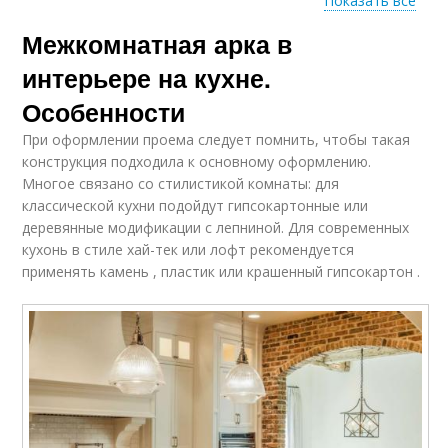
Показать все
Межкомнатная арка в
Материалы для
Материал для
возведения
садовой арки
интерьере на кухне.
Особенности
При оформлении проема следует помнить, чтобы такая
Арка из подручных
Материалы для дачи
конструкция подходила к основному оформлению.
материалов
Многое связано со стилистикой комнаты: для
классической кухни подойдут гипсокартонные или
деревянные модификации с лепниной. Для современных
кухонь в стиле хай-тек или лофт рекомендуется
Инструкция по
применять камень , пластик или крашенный гипсокартон .
изготовлению