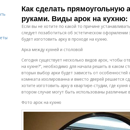
Материалы для
Прямоугольная
Как сделать прямоугольную а
изготовления
арка
ать
руками. Виды арок на кухню:
Если вы не хотите по какой то причине устанавливать
Арки между
Ме
Красивые арки
следует позаботиться об эстетическом оформлении 
кухней
меты
будет изготовить арку в проходе на кухню.
Арка между кухней и столовой
Сегодня существует несколько видов арок, чтобы отв
Арки в квартире
на кухне?”, необходимо для начала решить в каком с
вторых выбор арки будет зависеть от особенностей с
комнката изолированна и вместо дверей решается сде
хотите изготовить арку в квартире-студии, где кухня
втором случае могут быть использованы различные в
Фото арок на кухню