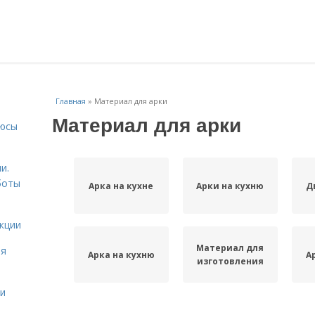
Главная
»
Материал для арки
Материал для арки
люсы
и.
боты
Арка на кухне
Арки на кухню
Д
кции
Материал для
ая
Арка на кухню
А
изготовления
ми