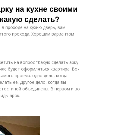
Арка между
Арки в дверной
рку на кухне своими
кухней
проём
 какую сделать?
 в проходе на кухню дверь, вам
жкомнатная
Арка из
этого прохода. Хорошим вариантом
арка
пенопласта
етить на вопрос “Какую сделать арку
тиле будет оформляться квартира. Во-
амого проема: одно дело, когда
лать ее. Другое дело, когда вы
 с гостиной объединены. В первом и во
иды арок.