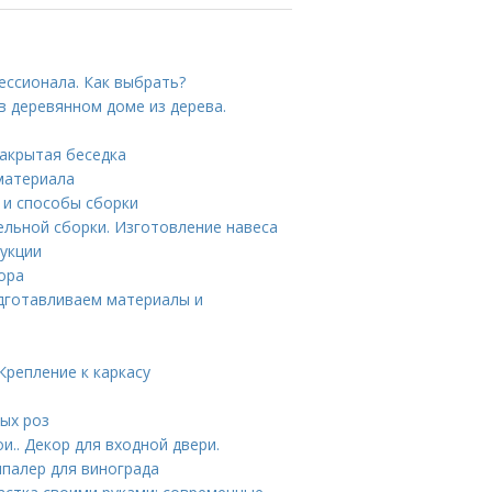
ессионала. Как выбрать?
в деревянном доме из дерева.
Закрытая беседка
 материала
 и способы сборки
ельной сборки. Изготовление навеса
рукции
ора
одготавливаем материалы и
Крепление к каркасу
тых роз
и.. Декор для входной двери.
шпалер для винограда