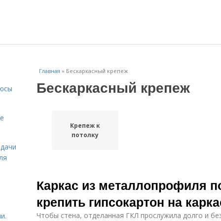
Главная
»
Бескаркасный крепеж
Бескаркасный крепеж
люсы
ие
Крепеж к
потолку
 дачи
ля
Каркас из металлопрофиля по
крепить гипсокартон на карк
Чтобы стена, отделанная ГКЛ прослужила долго и бе
и.