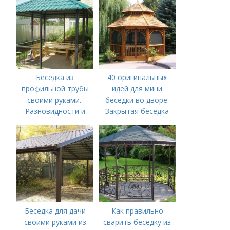
Беседка из
40 оригинальных
профильной трубы
идей для мини
своими руками..
беседки во дворе.
Разновидности и
Закрытая беседка
варианты
изготовления
Беседка для дачи
Как правильно
своими руками из
сварить беседку из