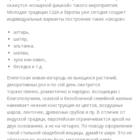
окажутся «козырной фишкой» такого мероприятия.
Молодая традиции США и Европы уже сегодня создает
индивидуальные варианты построения таких «сводов»:
алтарь,
шатер,
альтанка,
шалаш,
хупа или навес,
беседка и т.д.
Египетская живая изгородь из вьющихся растений,
декоративных роз и по сей день смотрится
торжественно, романтично и нарядно. Ассоциации с
благополучием, сказкой и безоблачной семейной жизнью
навеивает нежная конструкция из цветов, воздушных
шаров, ленточек, древесных срубов и пр. В отличие от
индуской традици, европейская ограничивается аркой на
двух основаниях, а не на четырех. По поводу оформления
такой стильной свадебной вещицы, думайте шире. Это не
обязательно должен быть металлический навес.