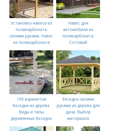
Установка навеса из
Навес для
поликарбоната
автомобиля из
своими руками. Навес
поликарбоната.
из поликарбоната
Сотовый
своими руками:
поликарбонат
варианты
конструкций и их
строительство
100 вариантов
Беседка своими
беседки из дерева.
руками из дерева для
Виды и типы
дачи. Выбор
деревянных беседок
материала