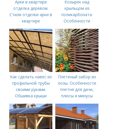
Арки в квартире
Козырек над
отделка деревом.
крыльцом из
Стили отделки арки в
поликарбоната.
квартире
Особенности
козырьков из
поликарбоната над
крыльцом
Как сделать навес из
Плетеный забор из
профильной трубы
лозы. Особенности
своими руками.
плетня для дачи,
Обшивка крыши
плюсы и минусы