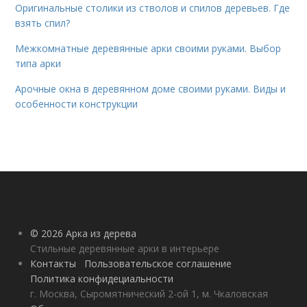
Оригинальные столики из стволов и спилов деревьев. Где
взять спил?
Межкомнатные деревянные арки своими руками. Выбор
типа арки
Арочные окна в деревянном доме своими руками. Виды и
особенности конструкции
© 2026 Арка из дерева
Стильные деревянные арки в интерьере
Контакты
Пользовательское соглашение
Политика конфидециальности
г. Москва, Сыромятнический 2-ой 1, м. Чкаловская