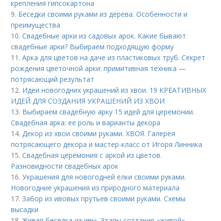
крепления гипсокартона
9.
Беседки своими руками из дерева. Особенности и
преимущества
10.
Свадебные арки из садовых арок. Какие бывают
свадебные арки? Выбираем подходящую форму
11.
Арка для цветов на даче из пластиковых труб. Секрет
рождения цветочной арки: примитивная техника —
потрясающий результат
12.
Идеи новогодних украшений из хвои. 19 КРЕАТИВНЫХ
ИДЕЙ ДЛЯ СОЗДАНИЯ УКРАШЕНИЙ ИЗ ХВОИ
13.
Выбираем свадебную арку 15 идей для церемонии.
Свадебная арка: ее роль и варианты декора
14.
Декор из хвои своими руками. ХВОЯ. Галерея
потрясающего декора и мастер-класс от Игоря Линника
15.
Свадебная церемония с аркой из цветов.
Разновидности свадебных арок
16.
Украшения для новогодней ёлки своими руками.
Новогодние украшения из природного материала
17.
Забор из ивовых прутьев своими руками. Схемы
высадки
18.
Живая беседка из ивы. Этапы создания «живой»