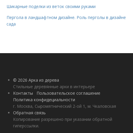
Шикарные поделки из веток своими руками
Пергола в ландшафтном дизайне. Роль перголы в дизайне
сада
© 2026 Арка из дерева
Стильные деревянные арки в интерьере
Контакты
Пользовательское соглашение
Политика конфидециальности
г. Москва, Сыромятнический 2-ой 1, м. Чкаловская
Обратная связь
Копирование разрешено при указании обратной
гиперссылки.