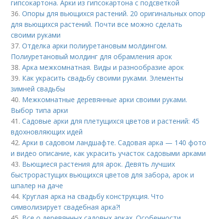
гипсокартона. Арки из гипсокартона с подсветкой
36.
Опоры для вьющихся растений. 20 оригинальных опор
для вьющихся растений. Почти все можно сделать
своими руками
37.
Отделка арки полиуретановым молдингом.
Полиуретановый молдинг для обрамления арок
38.
Арка межкомнатная. Виды и разнообразие арок
39.
Как украсить свадьбу своими руками. Элементы
зимней свадьбы
40.
Межкомнатные деревянные арки своими руками.
Выбор типа арки
41.
Садовые арки для плетущихся цветов и растений: 45
вдохновляющих идей
42.
Арки в садовом ландшафте. Садовая арка — 140 фото
и видео описание, как украсить участок садовыми арками
43.
Вьющиеся растения для арок. Девять лучших
быстрорастущих вьющихся цветов для забора, арок и
шпалер на даче
44.
Круглая арка на свадьбу конструкция. Что
символизирует свадебная арка?!
45.
Все о деревянных садовых арках. Особенности