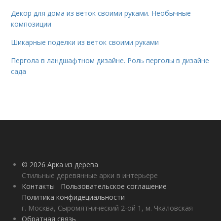
Декор для дома из веток своими руками. Необычные
композиции
Шикарные поделки из веток своими руками
Пергола в ландшафтном дизайне. Роль перголы в дизайне
сада
© 2026 Арка из дерева
Стильные деревянные арки в интерьере
Контакты
Пользовательское соглашение
Политика конфидециальности
г. Москва, Сыромятнический 2-ой 1, м. Чкаловская
Обратная связь