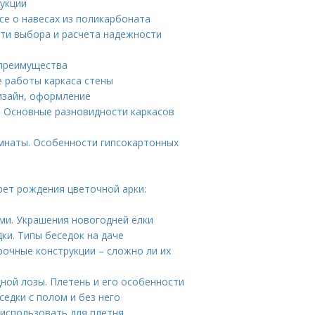
рукции
се о навесах из поликарбоната
сти выбора и расчета надежности
 преимущества
е работы каркаса стены
дизайн, оформление
. Основные разновидности каркасов
омнаты. Особенности гипсокартонных
крет рождения цветочной арки:
ми. Украшения новогодней ёлки
ки. Типы беседок на даче
рочные конструкции – сложно ли их
ной лозы. Плетень и его особенности
седки с полом и без него
 использовать для плетня