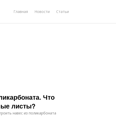
Главная
Новости
Статьи
ликарбоната. Что
ные листы?
роить навес из поликарбоната