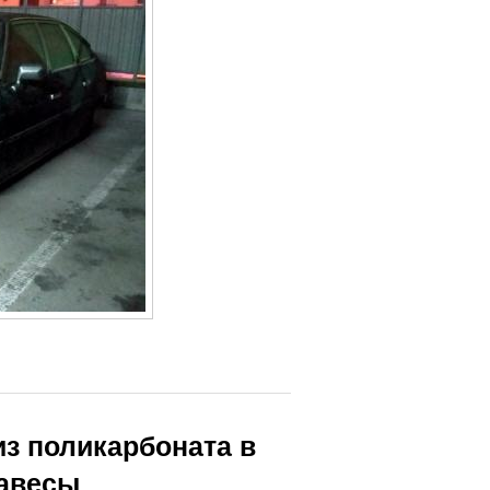
з поликарбоната в
навесы