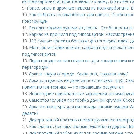
из поликарбоната, пристроенного к дому, фото инст
9.
Консольные и арочные навесы из поликарбоната. В
10.
Как выбрать поликарбонат для навеса. Особенно
конструкции
11.
Беседки своими руками из дерева. Особенности и
12.
Каркас из профиля под гипсокартон. Рассмотрени
13.
102 лучших проекта беседок: фотографии, идеи, 
14.
Монтаж металлического каркаса под гипсокартон
под гипсокартон
15.
Перегородка из гипсокартона для зонирования к
перегородок
16.
Арки в саду и огороде. Какая она, садовая арка?
17.
Арка для цветов на даче из пластиковых труб. Се
примитивная техника — потрясающий результат
18.
Новогодние оригинальные украшения своими рука
19.
Самостоятельная постройка дачной круглой бесед
20.
Арка из арматуры для винограда своими руками. А
делать?
21.
Декоративный плетень своими руками из виноград
22.
Как сделать беседку своими рукамии из дерева. Бе
23.
Декоративный забор из веток своими руками. Что