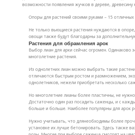
возможности появления жучков в дереве, древесину
Опоры для растений своими руками – 15 отличных 
Не только вьющиеся растения нуждаются в опоре,
овощи также будут благодарны за дополнительну
Растения для обрамления арок
Выбор лиан для арки сейчас огромен. Одинаково 
многолетние растения.
Из однолетних лиан можно выбрать такие растения
отличаются быстрым ростом и размножением, эко
однолетников, нежели приобретать несколько саж
Но многолетние лианы более пластичны, не нужно
Достаточно один раз посадить саженцы, и с кажды
больше и больше. Наиболее популярны для арок роз
Нужно учитывать, что длянеобходимы более проч
установке их лучше бетонировать. Здесь также в
розы. Многие при выборе саженца смотрят на цве