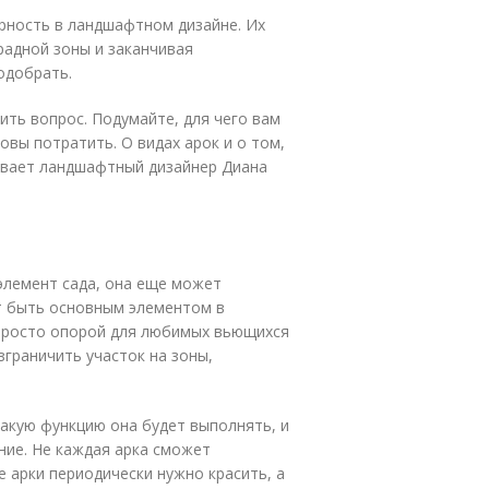
рность в ландшафтном дизайне. Их
радной зоны и заканчивая
одобрать.
ить вопрос. Подумайте, для чего вам
товы потратить. О видах арок и о том,
ывает ландшафтный дизайнер Диана
 элемент сада, она еще может
т быть основным элементом в
е просто опорой для любимых вьющихся
зграничить участок на зоны,
какую функцию она будет выполнять, и
ние. Не каждая арка сможет
 арки периодически нужно красить, а