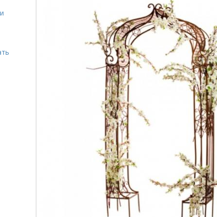
ми
ать