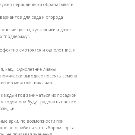
 нужно периодически обрабатывать.
вариантов для сада и огорода
 многие цветы, кустарники и даже
ю "поддержку".
эффектно смотрятся и однолетние, и
, как,,. Однолетние лианы
номически выгоднее посеять семена
енцев многолетних лиан.
 каждый год заниматься их посадкой.
м годом они будут радовать вас все
ы,,,,и.
ные арки, по возможности при
ажно не ошибиться с выбором сорта
ты, не придавая значения