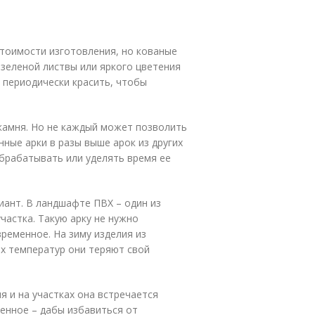
.
стоимости изготовления, но кованые
зеленой листвы или яркого цветения
 периодически красить, чтобы
 камня. Но не каждый может позволить
нные арки в разы выше арок из других
брабатывать или уделять время ее
иант. В ландшафте ПВХ – один из
частка. Такую арку не нужно
ременное. На зиму изделия из
дах температур они теряют свой
я и на участках она встречается
венное – дабы избавиться от