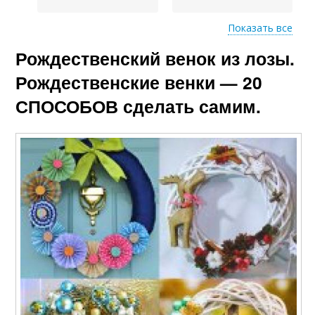
Показать все
Рождественский венок из лозы.
Дно из газетных
трубочек
Рождественские венки — 20
СПОСОБОВ сделать самим.