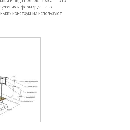
кции и вида поясов. Пояса — это
оружения и формируют его
ньких конструкций используют