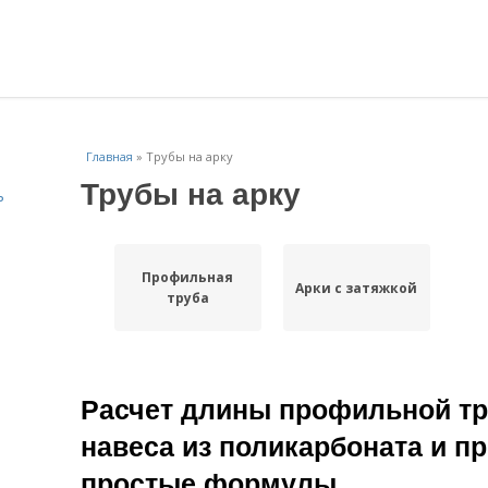
Главная
»
Трубы на арку
Трубы на арку
ь
Профильная
Арки с затяжкой
труба
Расчет длины профильной тру
навеса из поликарбоната и п
простые формулы