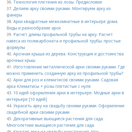
36.
Технология плетения из лозы. Предисловие
37.
Делаем арку своими руками. Монтируем арку из
фанеры
38.
Арки квадратные межкомнатные в интерьере дома.
Виды и разнообразие арок
39.
Расчет длины профильной трубы на арку. Расчет
навеса из поликарбоната и профильной трубы: простые
формулы
40.
Арочная крыша из дерева. Конструкция и достоинства
арочных крыш
41.
Изготовление металлической арки своими руками. Где
можно применить созданную арку из профильной трубы?
42.
Арки для роз и клематисов своими руками. Садовая
арка Клематисы + розы плетистые с нуля.
43.
10 идей оформления арки в интерьере. Модные арки в
интерьере [10 идей]
44.
Украсить арку на свадьбу своими руками. Оформление
свадебной арки своими руками
45.
Декоративные вьющиеся растения для сада.
Многолетние вьющиеся растения для сада
46.
Круглая арка на свадьбу конструкция. Что